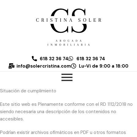
POLÍTICA DE ACCESIBILIDAD
CRISTINA SOLER PASTOR, S.L. se ha comprometido a hacer
accesible su sitio web de conformidad con el Real Decreto
1112/2018, de 7 de septiembre, sobre accesibilidad de los sitios
web y aplicaciones para dispositivos móviles del sector público,
o desarrollos financiados desde Europa.
618 32 36 74
618 32 36 74
La presente declaración de accesibilidad se aplica al sitio
info@solercristina.com
Lu-Vi de 9:00 a 18:00
https://solercristina.com excluyendo los contenidos incrustados
provenientes de otros dominios.
Situación de cumplimiento
Este sitio web es Plenamente conforme con el RD 1112/2018 no
siendo necesaria una descripción de los contenidos no
accesibles.
Podrían existir archivos ofimáticos en PDF u otros formatos